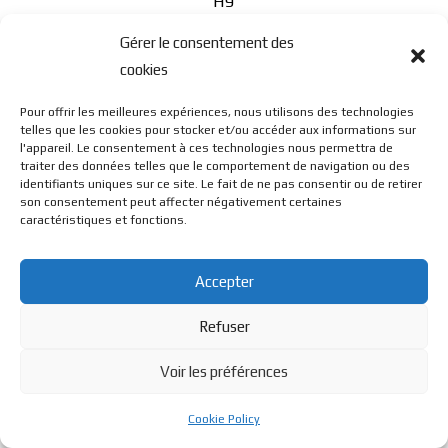
H9
Gérer le consentement des
cookies
Pour offrir les meilleures expériences, nous utilisons des technologies
telles que les cookies pour stocker et/ou accéder aux informations sur
l'appareil. Le consentement à ces technologies nous permettra de
© BL Optique - 22 Rue de la Cueille - 39170 Lavans Les St
traiter des données telles que le comportement de navigation ou des
identifiants uniques sur ce site. Le fait de ne pas consentir ou de retirer
son consentement peut affecter négativement certaines
caractéristiques et fonctions.
Claude - 2023 - Tous droits réservés
Accepter
Refuser
Voir les préférences
Cookie Policy