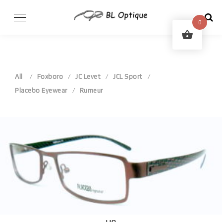
Skip
to
0
content
All
Foxboro
JC Levet
JCL Sport
Placebo Eyewear
Rumeur