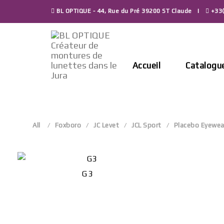
Skip
BL OPTIQUE - 44, Rue du Pré 39200 ST Claude
+33(
to
content
Accueil
Catalogu
All
Foxboro
JC Levet
JCL Sport
Placebo Eyewea
G3