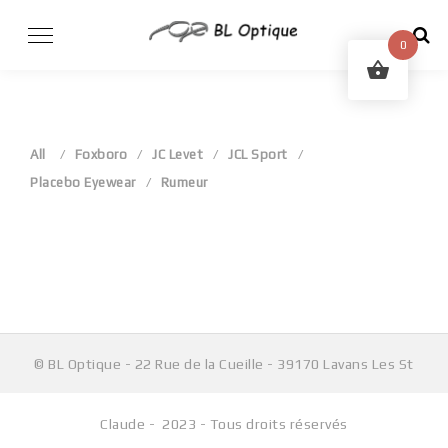
Skip
to
0
content
All
Foxboro
JC Levet
JCL Sport
Placebo Eyewear
Rumeur
Aucun produit ne correspond à votre sélection.
© BL Optique - 22 Rue de la Cueille - 39170 Lavans Les St
Claude - 2023 - Tous droits réservés