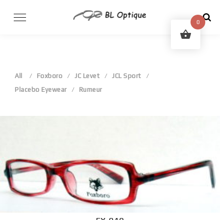
Skip
to
0
content
All
Foxboro
JC Levet
JCL Sport
Placebo Eyewear
Rumeur