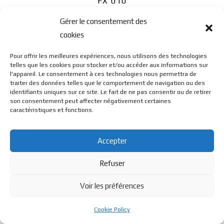
FX 010
Gérer le consentement des
cookies
Pour offrir les meilleures expériences, nous utilisons des technologies
telles que les cookies pour stocker et/ou accéder aux informations sur
l'appareil. Le consentement à ces technologies nous permettra de
© BL Optique - 22 Rue de la Cueille - 39170 Lavans Les St
traiter des données telles que le comportement de navigation ou des
identifiants uniques sur ce site. Le fait de ne pas consentir ou de retirer
son consentement peut affecter négativement certaines
caractéristiques et fonctions.
Claude - 2023 - Tous droits réservés
Accepter
Refuser
Voir les préférences
Cookie Policy