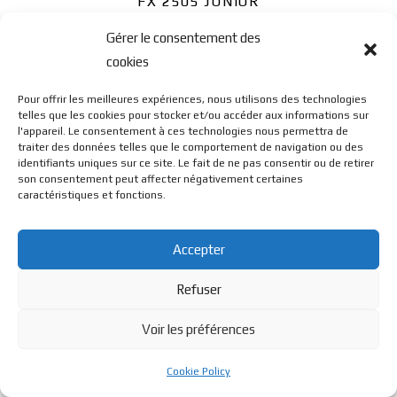
FX 2505 JUNIOR
Gérer le consentement des
cookies
Pour offrir les meilleures expériences, nous utilisons des technologies
telles que les cookies pour stocker et/ou accéder aux informations sur
l'appareil. Le consentement à ces technologies nous permettra de
© BL Optique - 22 Rue de la Cueille - 39170 Lavans Les St
traiter des données telles que le comportement de navigation ou des
identifiants uniques sur ce site. Le fait de ne pas consentir ou de retirer
son consentement peut affecter négativement certaines
caractéristiques et fonctions.
Claude - 2023 - Tous droits réservés
Accepter
Refuser
Voir les préférences
Cookie Policy