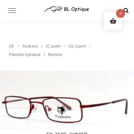
Skip
to
0
content
All
Foxboro
JC Levet
JCL Sport
Placebo Eyewear
Rumeur