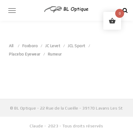
Skip
to
0
content
All
Foxboro
JC Levet
JCL Sport
Placebo Eyewear
Rumeur
Aucun produit ne correspond à votre sélection.
© BL Optique - 22 Rue de la Cueille - 39170 Lavans Les St
Claude - 2023 - Tous droits réservés