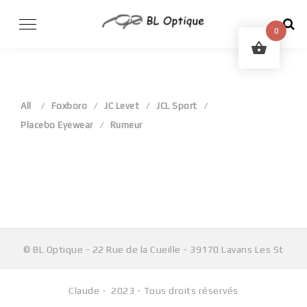
Skip
to
0
content
All
Foxboro
JC Levet
JCL Sport
Placebo Eyewear
Rumeur
Aucun produit ne correspond à votre sélection.
© BL Optique - 22 Rue de la Cueille - 39170 Lavans Les St
Claude - 2023 - Tous droits réservés