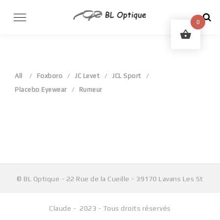
Skip
to
0
content
All
Foxboro
JC Levet
JCL Sport
Placebo Eyewear
Rumeur
Aucun produit ne correspond à votre sélection.
© BL Optique - 22 Rue de la Cueille - 39170 Lavans Les St
Claude - 2023 - Tous droits réservés