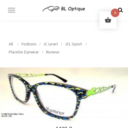
Skip
to
0
content
All
Foxboro
JC Levet
JCL Sport
Placebo Eyewear
Rumeur