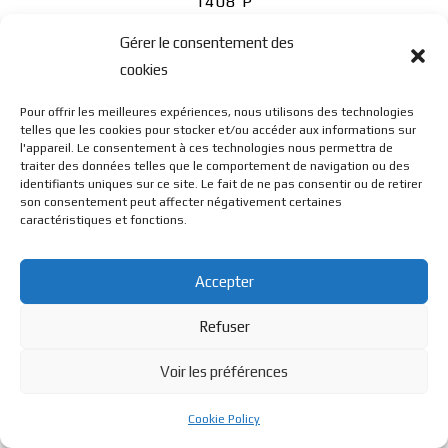
1408 P
Gérer le consentement des
cookies
Pour offrir les meilleures expériences, nous utilisons des technologies
telles que les cookies pour stocker et/ou accéder aux informations sur
l'appareil. Le consentement à ces technologies nous permettra de
© BL Optique - 22 Rue de la Cueille - 39170 Lavans Les St
traiter des données telles que le comportement de navigation ou des
identifiants uniques sur ce site. Le fait de ne pas consentir ou de retirer
son consentement peut affecter négativement certaines
caractéristiques et fonctions.
Claude - 2023 - Tous droits réservés
Accepter
Refuser
Voir les préférences
Cookie Policy