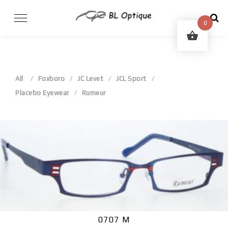
Skip
to
0
content
All
Foxboro
JC Levet
JCL Sport
Placebo Eyewear
Rumeur
0707 M