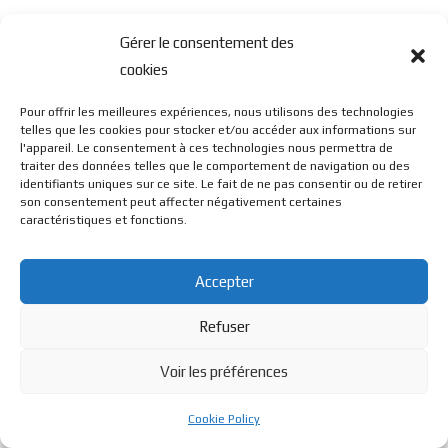
Gérer le consentement des
cookies
Pour offrir les meilleures expériences, nous utilisons des technologies
telles que les cookies pour stocker et/ou accéder aux informations sur
l'appareil. Le consentement à ces technologies nous permettra de
© BL Optique - 22 Rue de la Cueille - 39170 Lavans Les St
traiter des données telles que le comportement de navigation ou des
identifiants uniques sur ce site. Le fait de ne pas consentir ou de retirer
son consentement peut affecter négativement certaines
Claude - 2023 - Tous droits réservés
caractéristiques et fonctions.
Accepter
Refuser
Voir les préférences
Cookie Policy