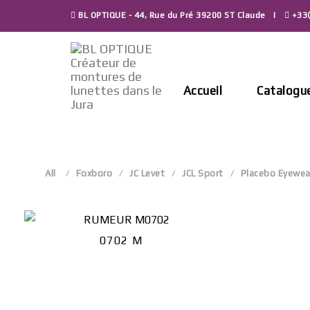
Skip
BL OPTIQUE - 44, Rue du Pré 39200 ST Claude
+33(
to
content
Accueil
Catalogu
All
Foxboro
JC Levet
JCL Sport
Placebo Eyewea
0702 M