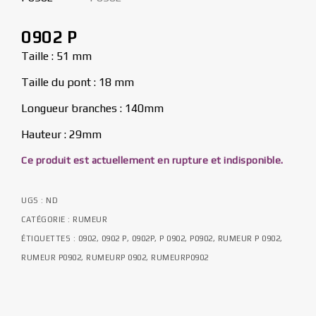
0902 P
Taille : 51 mm
Taille du pont : 18 mm
Longueur branches : 140mm
Hauteur : 29mm
Ce produit est actuellement en rupture et indisponible.
UGS :
ND
CATÉGORIE :
RUMEUR
ÉTIQUETTES :
0902
,
0902 P
,
0902P
,
P 0902
,
P0902
,
RUMEUR P 0902
,
RUMEUR P0902
,
RUMEURP 0902
,
RUMEURP0902