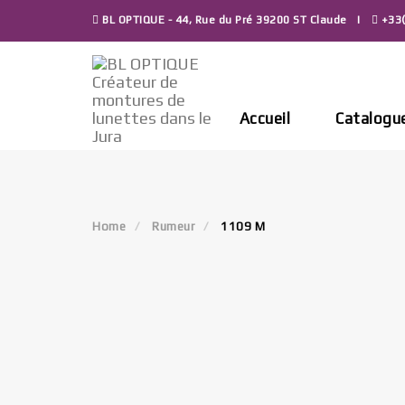
Skip
BL OPTIQUE - 44, Rue du Pré 39200 ST Claude
+33(
to
content
Accueil
Catalogu
Home
Rumeur
1109 M