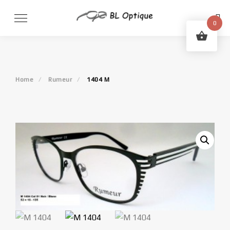
Skip
to
0
content
Home
Rumeur
1404 M