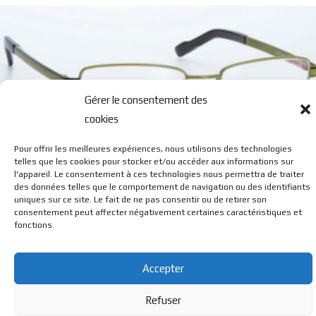
Gérer le consentement des
cookies
Pour offrir les meilleures expériences, nous utilisons des technologies
0710 M
telles que les cookies pour stocker et/ou accéder aux informations sur
l'appareil. Le consentement à ces technologies nous permettra de traiter
des données telles que le comportement de navigation ou des identifiants
uniques sur ce site. Le fait de ne pas consentir ou de retirer son
consentement peut affecter négativement certaines caractéristiques et
fonctions.
Accepter
© BL Optique - 22 Rue de la Cueille - 39170 Lavans Les St
Refuser
Claude - 2023 - Tous droits réservés