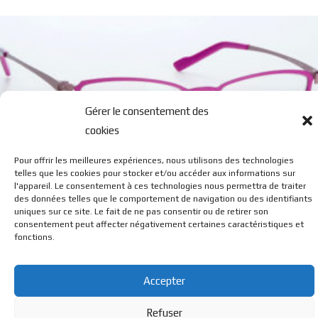
Gérer le consentement des
cookies
Pour offrir les meilleures expériences, nous utilisons des technologies
0715 M
telles que les cookies pour stocker et/ou accéder aux informations sur
l'appareil. Le consentement à ces technologies nous permettra de traiter
des données telles que le comportement de navigation ou des identifiants
uniques sur ce site. Le fait de ne pas consentir ou de retirer son
consentement peut affecter négativement certaines caractéristiques et
fonctions.
Accepter
© BL Optique - 22 Rue de la Cueille - 39170 Lavans Les St
Refuser