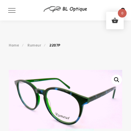
Skip
to
0
content
Home
Rumeur
2207P