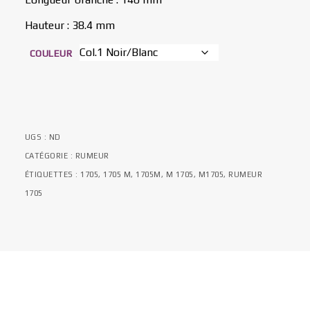
Hauteur : 38.4 mm
COULEUR
UGS :
ND
CATÉGORIE :
RUMEUR
ÉTIQUETTES :
1705
,
1705 M
,
1705M
,
M 1705
,
M1705
,
RUMEUR
1705