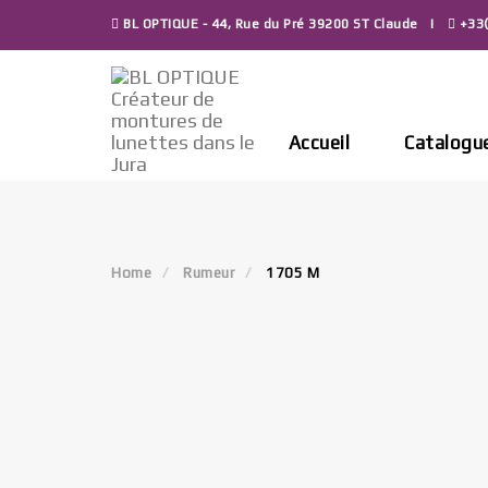
Skip
BL OPTIQUE - 44, Rue du Pré 39200 ST Claude
+33(
to
content
Accueil
Catalogu
Home
Rumeur
1705 M