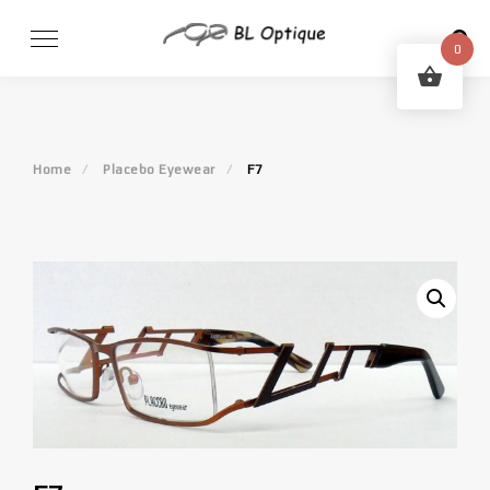
Skip
to
0
content
Home
Placebo Eyewear
F7