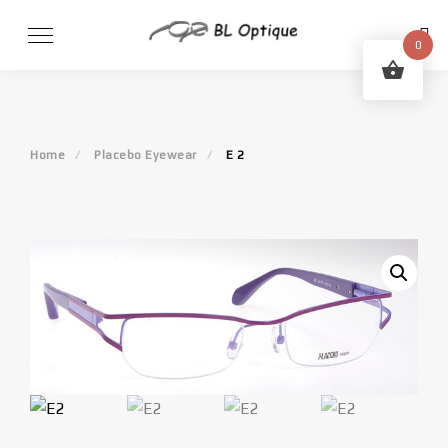
Skip
to
0
content
Home
Placebo Eyewear
E 2