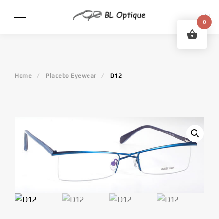
Skip
to
0
content
Home
Placebo Eyewear
D12