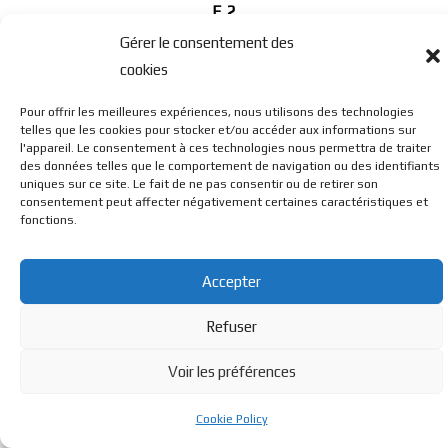
E 2
Gérer le consentement des
cookies
Pour offrir les meilleures expériences, nous utilisons des technologies
E 5
telles que les cookies pour stocker et/ou accéder aux informations sur
l'appareil. Le consentement à ces technologies nous permettra de traiter
des données telles que le comportement de navigation ou des identifiants
uniques sur ce site. Le fait de ne pas consentir ou de retirer son
consentement peut affecter négativement certaines caractéristiques et
fonctions.
Accepter
© BL Optique - 22 Rue de la Cueille - 39170 Lavans Les St
Refuser
Claude - 2023 - Tous droits réservés
Voir les préférences
Cookie Policy