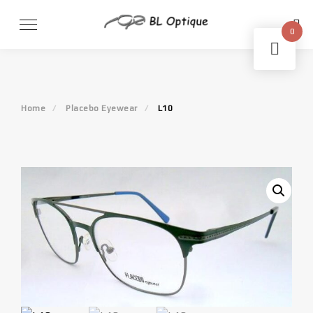
Skip
to
0
content
Home
Placebo Eyewear
L10