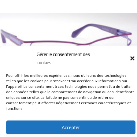
Gérer le consentement des
cookies
Pour offrir les meilleures expériences, nous utilisons des technologies
E 2
telles que les cookies pour stocker et/ou accéder aux informations sur
l'appareil. Le consentement à ces technologies nous permettra de traiter
des données telles que le comportement de navigation ou des identifiants
uniques sur ce site. Le fait de ne pas consentir ou de retirer son
consentement peut affecter négativement certaines caractéristiques et
fonctions.
Accepter
© BL Optique - 22 Rue de la Cueille - 39170 Lavans Les St