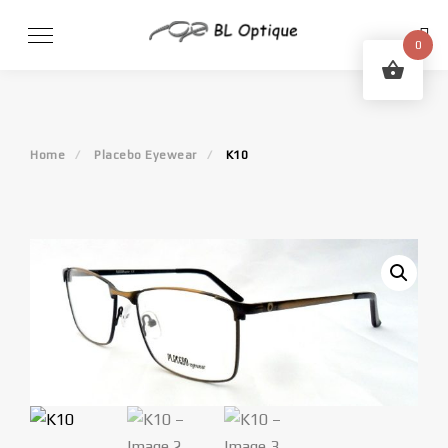
Skip
to
0
content
Home
Placebo Eyewear
K10