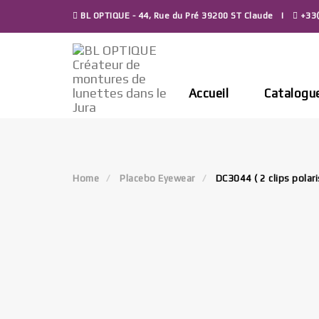
Skip
BL OPTIQUE - 44, Rue du Pré 39200 ST Claude
+33(
to
content
Accueil
Catalogu
Home
Placebo Eyewear
DC3044 ( 2 clips polari