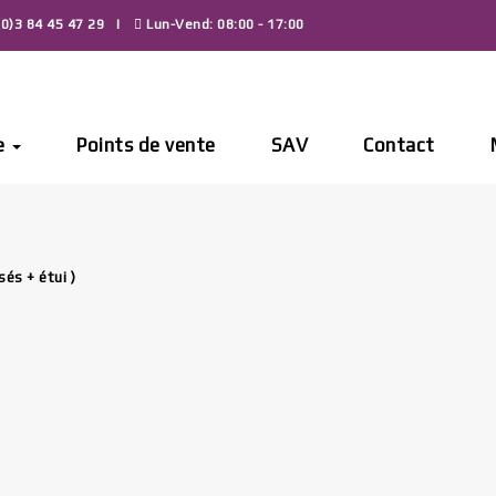
0)3 84 45 47 29
Lun-Vend: 08:00 - 17:00
e
Points de vente
SAV
Contact
sés + étui )