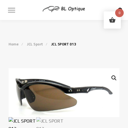
Skip
to
0
content
Home
JCL Sport
JCL SPORT 013