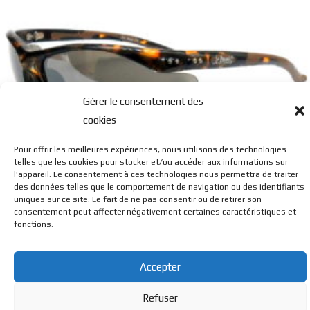
Gérer le consentement des
cookies
Pour offrir les meilleures expériences, nous utilisons des technologies
JCL SPORT 011
telles que les cookies pour stocker et/ou accéder aux informations sur
l'appareil. Le consentement à ces technologies nous permettra de traiter
des données telles que le comportement de navigation ou des identifiants
uniques sur ce site. Le fait de ne pas consentir ou de retirer son
consentement peut affecter négativement certaines caractéristiques et
fonctions.
Accepter
© BL Optique - 22 Rue de la Cueille - 39170 Lavans Les St
Refuser
Claude - 2023 - Tous droits réservés