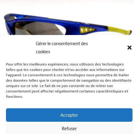
Gérer le consentement des
cookies
Pour offrir les meilleures expériences, nous utilisons des technologies
JCL SPORT 007
telles que les cookies pour stocker et/ou accéder aux informations sur
l'appareil. Le consentement à ces technologies nous permettra de traiter
des données telles que le comportement de navigation ou des identifiants
uniques sur ce site. Le fait de ne pas consentir ou de retirer son
consentement peut affecter négativement certaines caractéristiques et
fonctions.
Accepter
© BL Optique - 22 Rue de la Cueille - 39170 Lavans Les St
Refuser
Claude - 2023 - Tous droits réservés