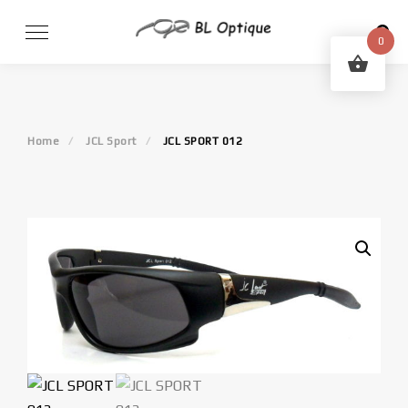
Skip
to
0
content
Home
JCL Sport
JCL SPORT 012