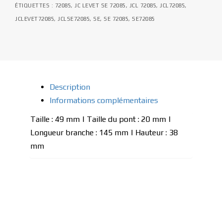
ÉTIQUETTES :
72085
,
JC LEVET SE 72085
,
JCL 72085
,
JCL72085
,
JCLEVET72085
,
JCLSE72085
,
SE
,
SE 72085
,
SE72085
Description
Informations complémentaires
Taille : 49 mm | Taille du pont : 20 mm |
Longueur branche : 145 mm | Hauteur : 38
mm