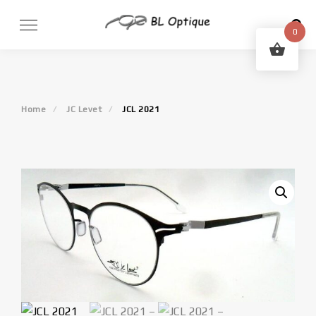
Skip
to
0
content
Home
JC Levet
JCL 2021