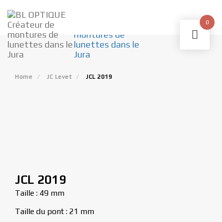
Skip
to
0
content
Home
JC Levet
JCL 2019
JCL 2019
Taille : 49 mm
Taille du pont : 21 mm