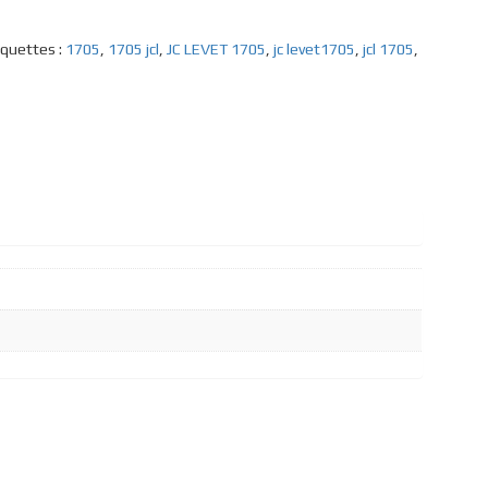
iquettes :
1705
,
1705 jcl
,
JC LEVET 1705
,
jc levet1705
,
jcl 1705
,