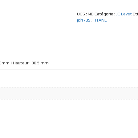
UGS :
ND
Catégorie :
JC Levet
Ét
jcl1705
,
TITANE
140mm | Hauteur : 38.5 mm