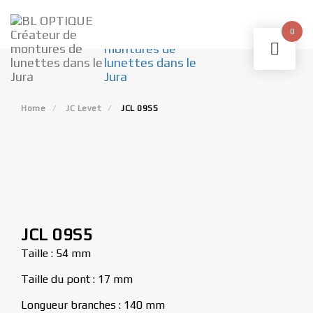
Skip
to
0
content
Home
JC Levet
JCL 09S5
JCL 09S5
Taille : 54 mm
Taille du pont : 17 mm
Longueur branches : 140 mm