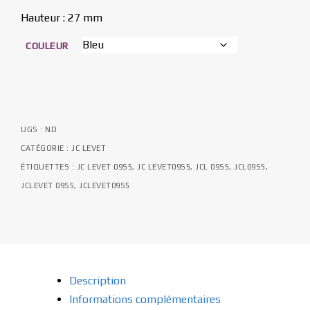
Hauteur : 27 mm
COULEUR
UGS :
ND
CATÉGORIE :
JC LEVET
ÉTIQUETTES :
JC LEVET 09S5
,
JC LEVET09S5
,
JCL 09S5
,
JCL09S5
,
JCLEVET 09S5
,
JCLEVET09S5
Description
Informations complémentaires