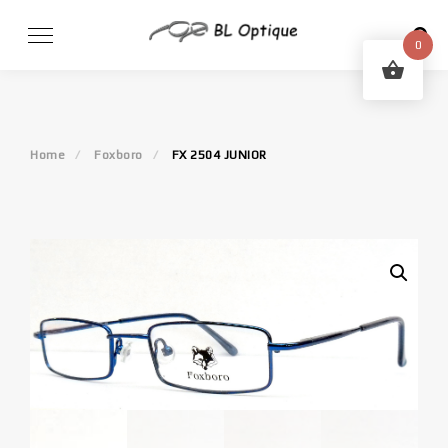
Skip
to
0
content
Home
Foxboro
FX 2504 JUNIOR